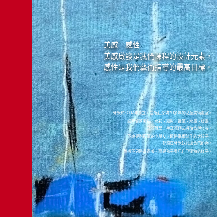
美感｜感性
美感啟發是我們課程的設計元素，
感性是我們藝術指導的最高目標。
牙米於2002年創立，是新莊深耕20多年的兒童美術畫室。
課程涵蓋素描、水彩、粉彩、蠟筆、水墨、版畫、
立體雕塑、半立體作品與複合媒材等。
不論是剛握筆的小朋友，還是準備創作的大孩子，
都能在牙米找到適合的節奏。
藝術不只是畫得美，而是孩子看見自己獨特的樣子。